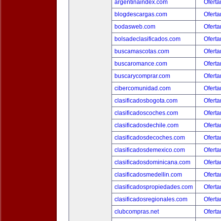
argentinaindex.com
Oferta
blogdescargas.com
Oferta
bodasweb.com
Oferta
bolsadeclasificados.com
Oferta
buscamascotas.com
Oferta
buscaromance.com
Oferta
buscarycomprar.com
Oferta
cibercomunidad.com
Oferta
clasificadosbogota.com
Oferta
clasificadoscoches.com
Oferta
clasificadosdechile.com
Oferta
clasificadosdecoches.com
Oferta
clasificadosdemexico.com
Oferta
clasificadosdominicana.com
Oferta
clasificadosmedellin.com
Oferta
clasificadospropiedades.com
Oferta
clasificadosregionales.com
Oferta
clubcompras.net
Oferta