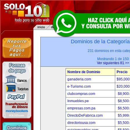
Dominios de la Categoría
231 dominios en esta categ
Mostrando 1 de 150
Ver siguientes 81 >>
Nombre de Dominio
Precio
ganaderia.com
$95,000
e-Turismo.com
$20,000
clubcompras.com
$8,900
Inmuebles.pe
$8,500
empresas.com.pa
$6,500
DirectoDeFabrica.com
$5,999
directoriousa.com
$5,500