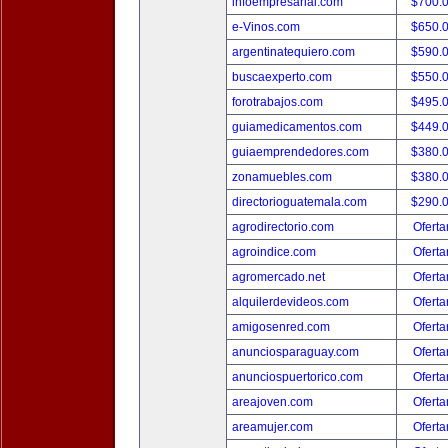
infoempresarial.com
$700.
e-Vinos.com
$650.
argentinatequiero.com
$590.
buscaexperto.com
$550.
forotrabajos.com
$495.
guiamedicamentos.com
$449.
guiaemprendedores.com
$380.
zonamuebles.com
$380.
directorioguatemala.com
$290.
agrodirectorio.com
Oferta
agroindice.com
Oferta
agromercado.net
Oferta
alquilerdevideos.com
Oferta
amigosenred.com
Oferta
anunciosparaguay.com
Oferta
anunciospuertorico.com
Oferta
areajoven.com
Oferta
areamujer.com
Oferta