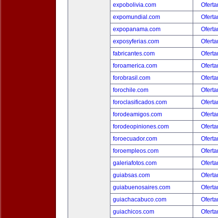
expobolivia.com
Oferta
expomundial.com
Oferta
expopanama.com
Oferta
exposyferias.com
Oferta
fabricantes.com
Oferta
foroamerica.com
Oferta
forobrasil.com
Oferta
forochile.com
Oferta
foroclasificados.com
Oferta
forodeamigos.com
Oferta
forodeopiniones.com
Oferta
foroecuador.com
Oferta
foroempleos.com
Oferta
galeriafotos.com
Oferta
guiabsas.com
Oferta
guiabuenosaires.com
Oferta
guiachacabuco.com
Oferta
guiachicos.com
Oferta