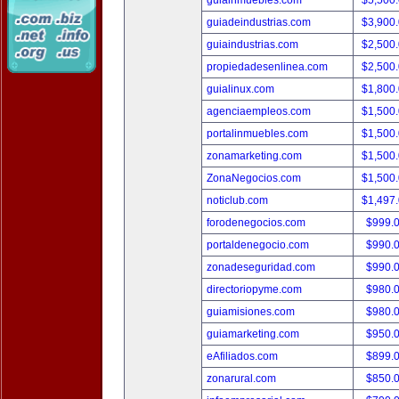
guiainmuebles.com
$5,500
guiadeindustrias.com
$3,900
guiaindustrias.com
$2,500
propiedadesenlinea.com
$2,500
guialinux.com
$1,800
agenciaempleos.com
$1,500
portalinmuebles.com
$1,500
zonamarketing.com
$1,500
ZonaNegocios.com
$1,500
noticlub.com
$1,497
forodenegocios.com
$999.
portaldenegocio.com
$990.
zonadeseguridad.com
$990.
directoriopyme.com
$980.
guiamisiones.com
$980.
guiamarketing.com
$950.
eAfiliados.com
$899.
zonarural.com
$850.