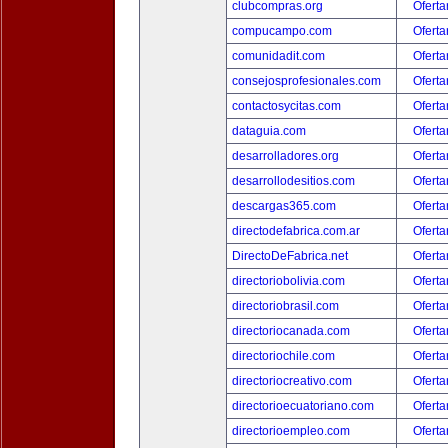
clubcompras.org
Oferta
compucampo.com
Oferta
comunidadit.com
Oferta
consejosprofesionales.com
Oferta
contactosycitas.com
Oferta
dataguia.com
Oferta
desarrolladores.org
Oferta
desarrollodesitios.com
Oferta
descargas365.com
Oferta
directodefabrica.com.ar
Oferta
DirectoDeFabrica.net
Oferta
directoriobolivia.com
Oferta
directoriobrasil.com
Oferta
directoriocanada.com
Oferta
directoriochile.com
Oferta
directoriocreativo.com
Oferta
directorioecuatoriano.com
Oferta
directorioempleo.com
Oferta