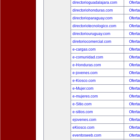
directorioguadalajara.com
Oferta
directoriohonduras.com
Oferta
directorioparaguay.com
Oferta
directoriotecnologico.com
Oferta
directoriouruguay.com
Oferta
diretoriocomercial.com
Oferta
e-cargas.com
Oferta
e-comunidad.com
Oferta
e-Honduras.com
Oferta
e-jovenes.com
Oferta
e-Kiosco.com
Oferta
e-Mujer.com
Oferta
e-mujeres.com
Oferta
e-Sitio.com
Oferta
e-sitios.com
Oferta
ejovenes.com
Oferta
eKiosco.com
Oferta
eventosweb.com
Oferta