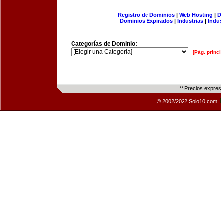
Registro de Dominios
|
Web Hosting
|
D
Dominios Expirados
|
Industrias
|
Indu
Categorías de Dominio:
[Pág. princi
** Precios expre
© 2002/2022 Solo10.com