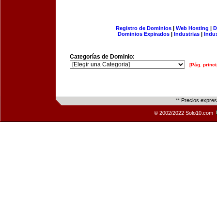
Registro de Dominios
|
Web Hosting
|
D
Dominios Expirados
|
Industrias
|
Indu
Categorías de Dominio:
[Pág. princi
** Precios expre
© 2002/2022 Solo10.com