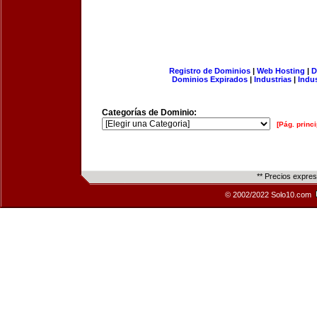
Registro de Dominios
|
Web Hosting
|
D
Dominios Expirados
|
Industrias
|
Indu
Categorías de Dominio:
[Pág. princi
** Precios expre
© 2002/2022 Solo10.com