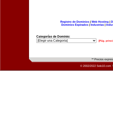
Registro de Dominios
|
Web Hosting
|
D
Dominios Expirados
|
Industrias
|
Indu
Categorías de Dominio:
[Pág. princi
** Precios expre
© 2002/2022 Solo10.com