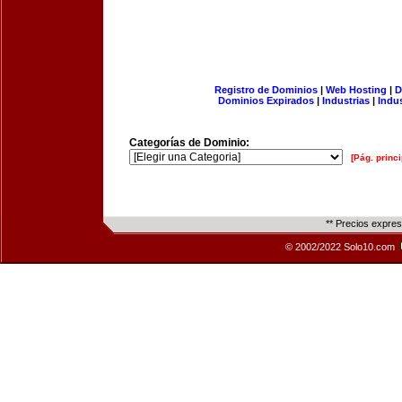
Registro de Dominios
|
Web Hosting
|
D
Dominios Expirados
|
Industrias
|
Indu
Categorías de Dominio:
[Pág. princi
** Precios expre
© 2002/2022 Solo10.com