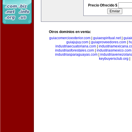
Precio Ofrecido $
Otros dominios en venta:
guiacomercioexterior.com
|
guiaespiritual.net
|
guia
guiajujuy.com
|
guiaproveedores.com
|
h
industriaecuatoriana.com
|
industriamexicana.
industriasforestales.com
|
industriasmexico.com
industriasparaguayas.com
|
industriavenezolan
keybuyersclub.org
|