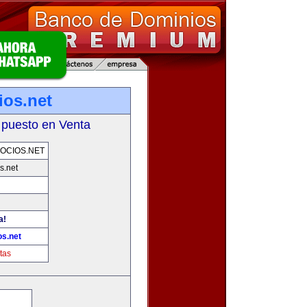
os.net
 puesto en Venta
OCIOS.NET
s.net
a!
s.net
tas