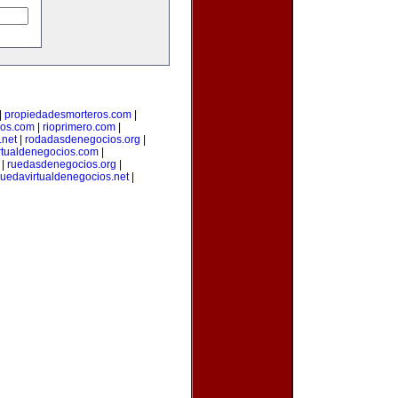
|
propiedadesmorteros.com
|
ios.com
|
rioprimero.com
|
.net
|
rodadasdenegocios.org
|
rtualdenegocios.com
|
|
ruedasdenegocios.org
|
ruedavirtualdenegocios.net
|