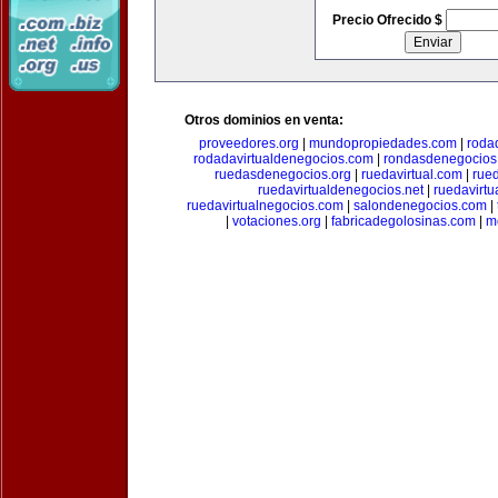
Precio Ofrecido $
Otros dominios en venta:
proveedores.org
|
mundopropiedades.com
|
roda
rodadavirtualdenegocios.com
|
rondasdenegocios
ruedasdenegocios.org
|
ruedavirtual.com
|
rue
ruedavirtualdenegocios.net
|
ruedavirtu
ruedavirtualnegocios.com
|
salondenegocios.com
|
|
votaciones.org
|
fabricadegolosinas.com
|
m