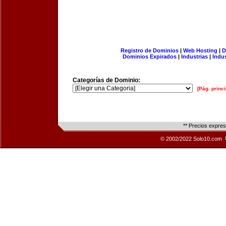
Registro de Dominios
|
Web Hosting
|
D
Dominios Expirados
|
Industrias
|
Indu
Categorías de Dominio:
[Pág. princi
** Precios expre
© 2002/2022 Solo10.com