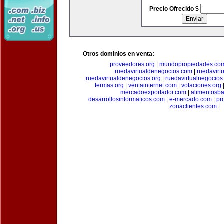
Precio Ofrecido $
Otros dominios en venta:
proveedores.org
|
mundopropiedades.co
ruedavirtualdenegocios.com
|
ruedavirt
ruedavirtualdenegocios.org
|
ruedavirtualnegocios
termas.org
|
ventainternet.com
|
votaciones.org
mercadoexportador.com
|
alimentosb
desarrollosinformaticos.com
|
e-mercado.com
|
pr
zonaclientes.com
|