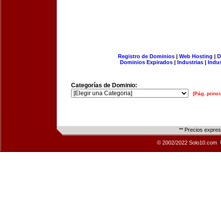
Registro de Dominios
|
Web Hosting
|
D
Dominios Expirados
|
Industrias
|
Indu
Categorías de Dominio:
[Pág. princi
** Precios expre
© 2002/2022 Solo10.com