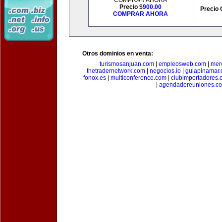
COMPRAR AHORA
Precio $
900.00
Precio 
COMPRAR AHORA
Otros dominios en venta:
turismosanjuan.com
|
empleosweb.com
|
mer
thetradernetwork.com
|
negocios.io
|
guiapinamar
fonox.es
|
multiconference.com
|
clubimportadores.
|
agendadereuniones.c