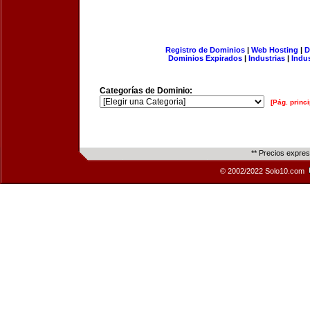
Registro de Dominios
|
Web Hosting
|
D
Dominios Expirados
|
Industrias
|
Indu
Categorías de Dominio:
[Pág. princi
** Precios expre
© 2002/2022 Solo10.com