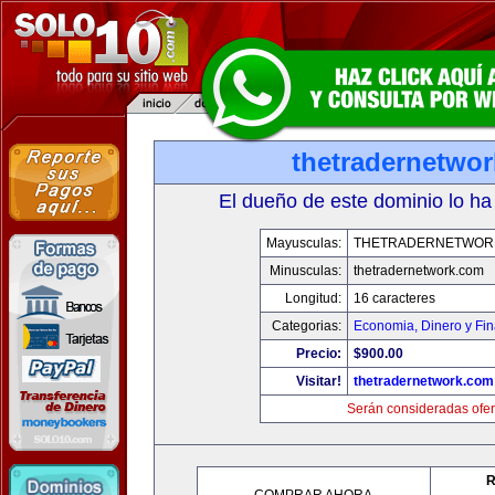
thetradernetwo
El dueño de este dominio lo ha
Mayusculas:
THETRADERNETWOR
Minusculas:
thetradernetwork.com
Longitud:
16 caracteres
Categorias:
Economia, Dinero y Fi
Precio:
$900.00
Visitar!
thetradernetwork.com
Serán consideradas ofer
R