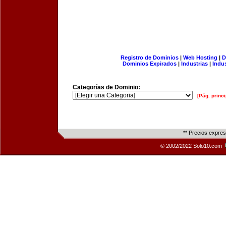
Registro de Dominios
|
Web Hosting
|
D
Dominios Expirados
|
Industrias
|
Indu
Categorías de Dominio:
[Pág. princi
** Precios expre
© 2002/2022 Solo10.com