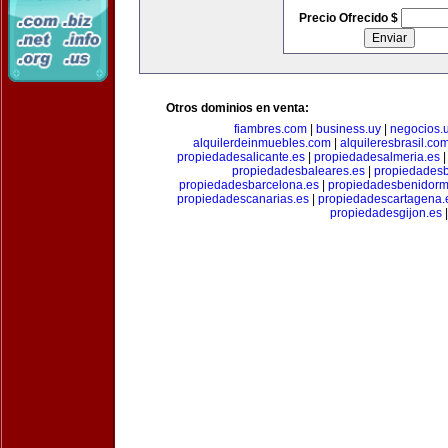
Precio Ofrecido $
Otros dominios en venta:
fiambres.com
|
business.uy
|
negocios.
alquilerdeinmuebles.com
|
alquileresbrasil.co
propiedadesalicante.es
|
propiedadesalmeria.es
propiedadesbaleares.es
|
propiedadesb
propiedadesbarcelona.es
|
propiedadesbenidorm
propiedadescanarias.es
|
propiedadescartagena.
propiedadesgijon.es
|