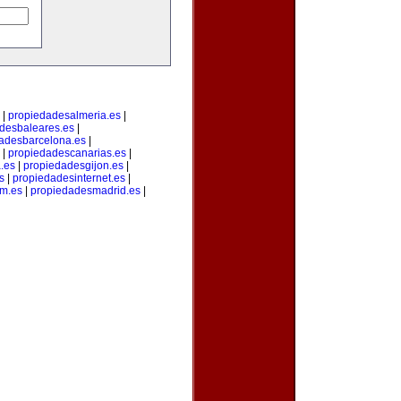
|
propiedadesalmeria.es
|
desbaleares.es
|
adesbarcelona.es
|
|
propiedadescanarias.es
|
.es
|
propiedadesgijon.es
|
s
|
propiedadesinternet.es
|
m.es
|
propiedadesmadrid.es
|