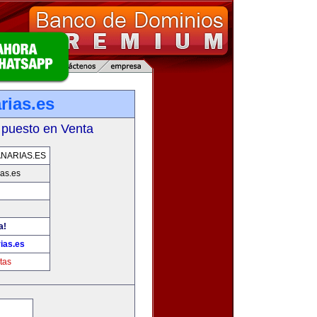
rias.es
 puesto en Venta
NARIAS.ES
as.es
a!
ias.es
tas