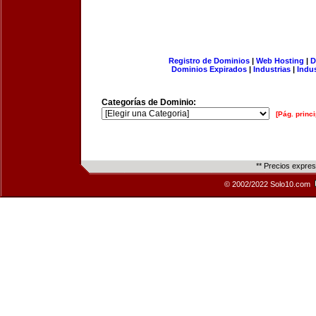
Registro de Dominios
|
Web Hosting
|
D
Dominios Expirados
|
Industrias
|
Indu
Categorías de Dominio:
[Pág. princi
** Precios expre
© 2002/2022 Solo10.com