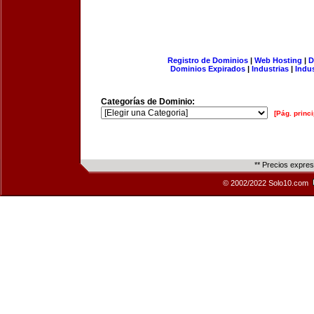
Registro de Dominios
|
Web Hosting
|
D
Dominios Expirados
|
Industrias
|
Indu
Categorías de Dominio:
[Pág. princi
** Precios expre
© 2002/2022 Solo10.com