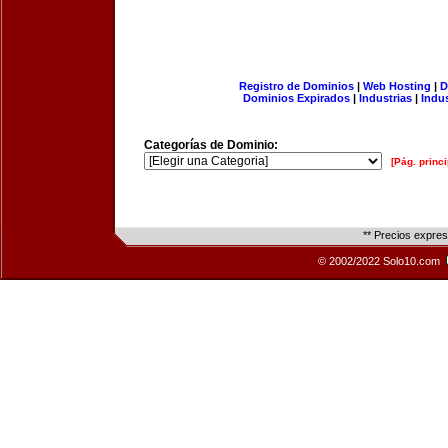
Registro de Dominios
|
Web Hosting
|
D
Dominios Expirados
|
Industrias
|
Indu
Categorías de Dominio:
[Pág. princi
** Precios expre
© 2002/2022 Solo10.com