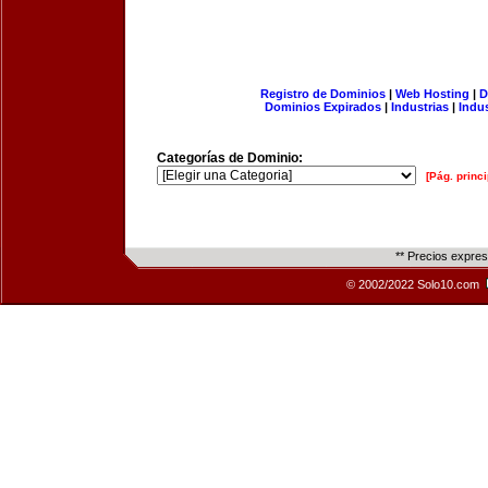
Registro de Dominios
|
Web Hosting
|
D
Dominios Expirados
|
Industrias
|
Indu
Categorías de Dominio:
[Pág. princi
** Precios expre
© 2002/2022 Solo10.com